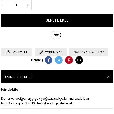
TAVSIYE ET
YORUM YAZ
SATICIYA SORU SOR
Paylaş
ÜRÜN ÖZELLIKLERI
İçindekiler
Dana karaciğer,ayçiçek yağı,tuz,salça,kırmızı toz biber
Not:Gramajlar %+-10 değişkenlik gösterebilir