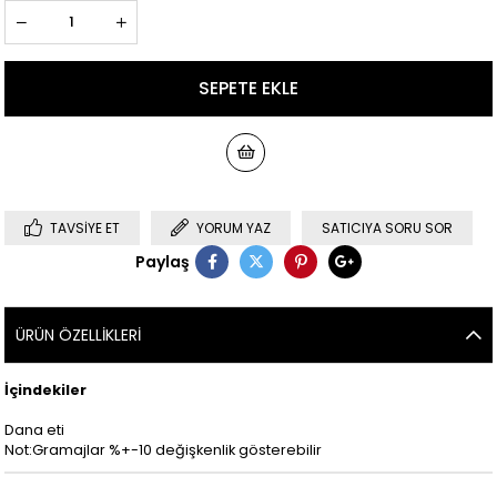
TAVSIYE ET
YORUM YAZ
SATICIYA SORU SOR
Paylaş
ÜRÜN ÖZELLIKLERI
İçindekiler
Dana eti
Not:Gramajlar %+-10 değişkenlik gösterebilir