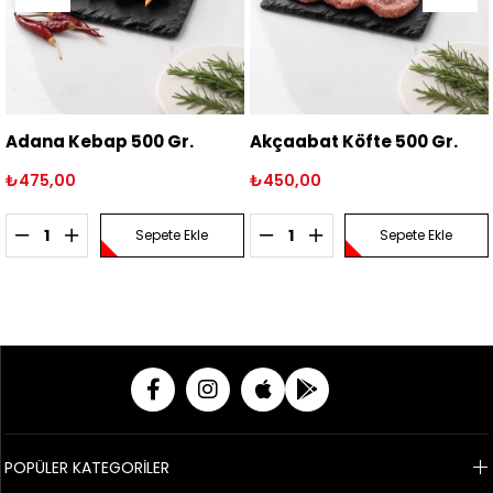
na Kebap 500 Gr.
Akçaabat Köfte 500 Gr.
Dana
Gr.
5,00
₺450,00
₺874
Sepete Ekle
Sepete Ekle
POPÜLER KATEGORİLER